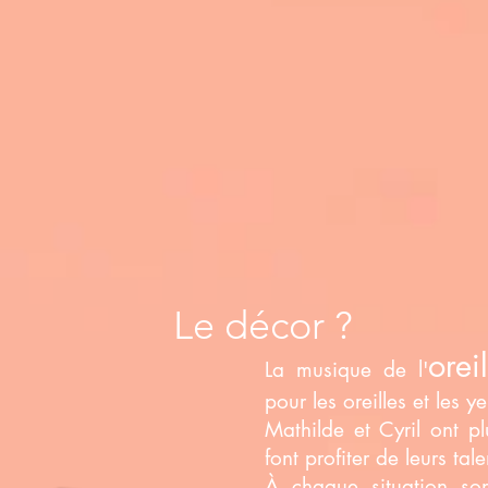
Le décor ?
orei
La musique de l'
pour les oreilles et les y
Mathilde et Cyril ont p
font profiter de leurs tal
À chaque situation so